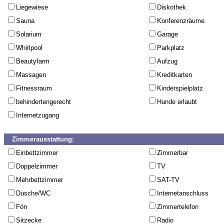
Liegewiese
Diskothek
Sauna
Konferenzräume
Solarium
Garage
Whirlpool
Parkplatz
Beautyfarm
Aufzug
Massagen
Kreditkarten
Fitnessraum
Kinderspielplatz
behindertengerecht
Hunde erlaubt
Internetzugang
Zimmerausstattung:
Einbettzimmer
Zimmerbar
Doppelzimmer
TV
Mehrbettzimmer
SAT-TV
Dusche/WC
Internetanschluss
Fön
Zimmertelefon
Sitzecke
Radio