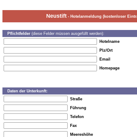
Neustift
- Hotelanmeldung (kostenloser Eintr
Pflichtfelder
(diese Felder müssen ausgefüllt werden):
Hotelname
Plz/Ort
Email
Homepage
Daten der Unterkunft:
Straße
Führung
Telefon
Fax
Meereshöhe