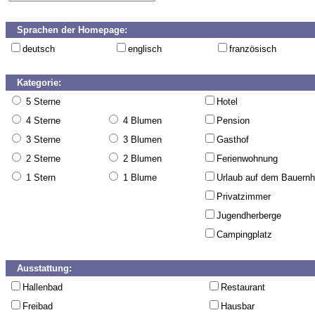
Sprachen der Homepage:
deutsch
englisch
französisch
Kategorie:
5 Sterne
Hotel
4 Sterne
4 Blumen
Pension
3 Sterne
3 Blumen
Gasthof
2 Sterne
2 Blumen
Ferienwohnung
1 Stern
1 Blume
Urlaub auf dem Bauernh
Privatzimmer
Jugendherberge
Campingplatz
Ausstattung:
Hallenbad
Restaurant
Freibad
Hausbar