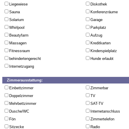
Liegewiese
Diskothek
Sauna
Konferenzräume
Solarium
Garage
Whirlpool
Parkplatz
Beautyfarm
Aufzug
Massagen
Kreditkarten
Fitnessraum
Kinderspielplatz
behindertengerecht
Hunde erlaubt
Internetzugang
Zimmerausstattung:
Einbettzimmer
Zimmerbar
Doppelzimmer
TV
Mehrbettzimmer
SAT-TV
Dusche/WC
Internetanschluss
Fön
Zimmertelefon
Sitzecke
Radio