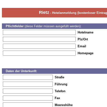
Rietz
- Hotelanmeldung (kostenloser Eintrag
Pflichtfelder
(diese Felder müssen ausgefüllt werden):
Hotelname
Plz/Ort
Email
Homepage
Daten der Unterkunft:
Straße
Führung
Telefon
Fax
Meereshöhe