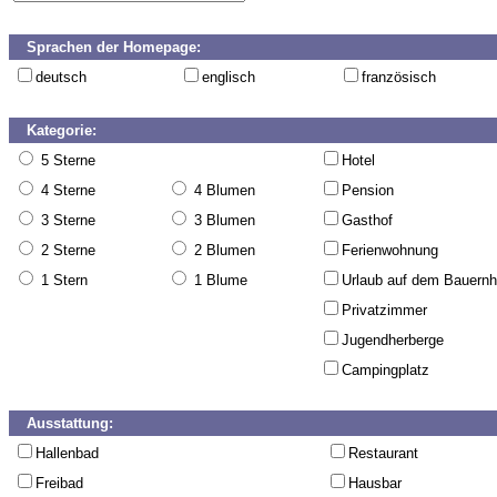
Sprachen der Homepage:
deutsch
englisch
französisch
Kategorie:
5 Sterne
Hotel
4 Sterne
4 Blumen
Pension
3 Sterne
3 Blumen
Gasthof
2 Sterne
2 Blumen
Ferienwohnung
1 Stern
1 Blume
Urlaub auf dem Bauernh
Privatzimmer
Jugendherberge
Campingplatz
Ausstattung:
Hallenbad
Restaurant
Freibad
Hausbar