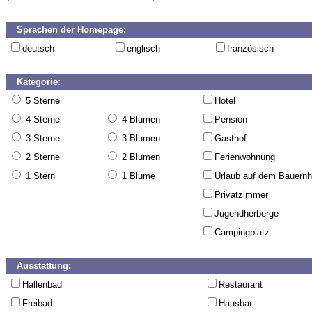
Sprachen der Homepage:
deutsch
englisch
französisch
Kategorie:
5 Sterne
Hotel
4 Sterne
4 Blumen
Pension
3 Sterne
3 Blumen
Gasthof
2 Sterne
2 Blumen
Ferienwohnung
1 Stern
1 Blume
Urlaub auf dem Bauernh
Privatzimmer
Jugendherberge
Campingplatz
Ausstattung:
Hallenbad
Restaurant
Freibad
Hausbar