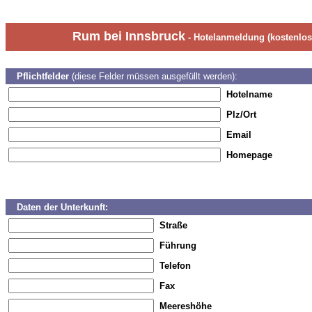
Rum bei Innsbruck
- Hotelanmeldung (kostenlose
Pflichtfelder
(diese Felder müssen ausgefüllt werden):
Hotelname
Plz/Ort
Email
Homepage
Daten der Unterkunft:
Straße
Führung
Telefon
Fax
Meereshöhe