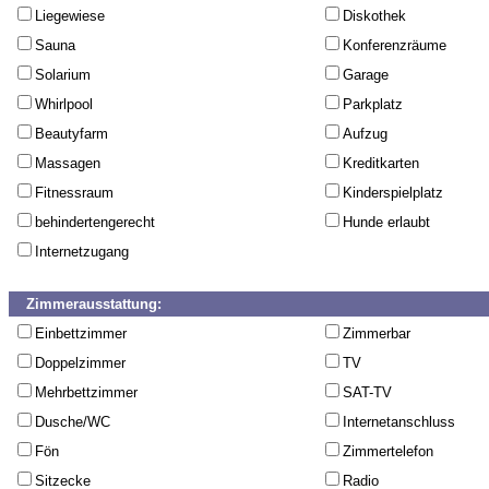
Liegewiese
Diskothek
Sauna
Konferenzräume
Solarium
Garage
Whirlpool
Parkplatz
Beautyfarm
Aufzug
Massagen
Kreditkarten
Fitnessraum
Kinderspielplatz
behindertengerecht
Hunde erlaubt
Internetzugang
Zimmerausstattung:
Einbettzimmer
Zimmerbar
Doppelzimmer
TV
Mehrbettzimmer
SAT-TV
Dusche/WC
Internetanschluss
Fön
Zimmertelefon
Sitzecke
Radio