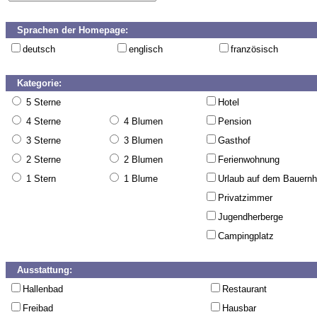
Sprachen der Homepage:
deutsch
englisch
französisch
Kategorie:
5 Sterne
Hotel
4 Sterne
4 Blumen
Pension
3 Sterne
3 Blumen
Gasthof
2 Sterne
2 Blumen
Ferienwohnung
1 Stern
1 Blume
Urlaub auf dem Bauernh
Privatzimmer
Jugendherberge
Campingplatz
Ausstattung:
Hallenbad
Restaurant
Freibad
Hausbar