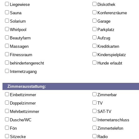
Liegewiese
Diskothek
Sauna
Konferenzräume
Solarium
Garage
Whirlpool
Parkplatz
Beautyfarm
Aufzug
Massagen
Kreditkarten
Fitnessraum
Kinderspielplatz
behindertengerecht
Hunde erlaubt
Internetzugang
Zimmerausstattung:
Einbettzimmer
Zimmerbar
Doppelzimmer
TV
Mehrbettzimmer
SAT-TV
Dusche/WC
Internetanschluss
Fön
Zimmertelefon
Sitzecke
Radio