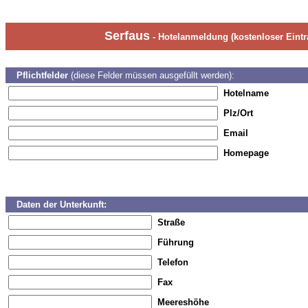
Serfaus
- Hotelanmeldung (kostenloser Eintr
Pflichtfelder
(diese Felder müssen ausgefüllt werden):
Hotelname
Plz/Ort
Email
Homepage
Daten der Unterkunft:
Straße
Führung
Telefon
Fax
Meereshöhe