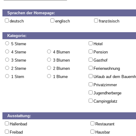
Sprachen der Homepage:
deutsch
englisch
französisch
Kategorie:
5 Sterne
Hotel
4 Sterne
4 Blumen
Pension
3 Sterne
3 Blumen
Gasthof
2 Sterne
2 Blumen
Ferienwohnung
1 Stern
1 Blume
Urlaub auf dem Bauernh
Privatzimmer
Jugendherberge
Campingplatz
Ausstattung:
Hallenbad
Restaurant
Freibad
Hausbar