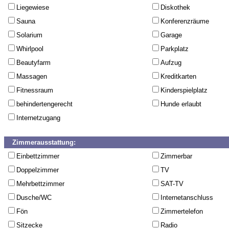
Liegewiese
Diskothek
Sauna
Konferenzräume
Solarium
Garage
Whirlpool
Parkplatz
Beautyfarm
Aufzug
Massagen
Kreditkarten
Fitnessraum
Kinderspielplatz
behindertengerecht
Hunde erlaubt
Internetzugang
Zimmerausstattung:
Einbettzimmer
Zimmerbar
Doppelzimmer
TV
Mehrbettzimmer
SAT-TV
Dusche/WC
Internetanschluss
Fön
Zimmertelefon
Sitzecke
Radio