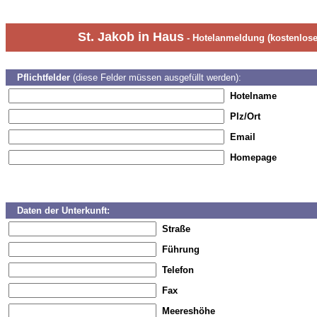
St. Jakob in Haus
- Hotelanmeldung (kostenloser
Pflichtfelder
(diese Felder müssen ausgefüllt werden):
Hotelname
Plz/Ort
Email
Homepage
Daten der Unterkunft:
Straße
Führung
Telefon
Fax
Meereshöhe