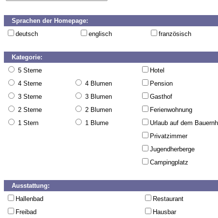
Sprachen der Homepage:
deutsch
englisch
französisch
Kategorie:
5 Sterne
Hotel
4 Sterne
4 Blumen
Pension
3 Sterne
3 Blumen
Gasthof
2 Sterne
2 Blumen
Ferienwohnung
1 Stern
1 Blume
Urlaub auf dem Bauernh
Privatzimmer
Jugendherberge
Campingplatz
Ausstattung:
Hallenbad
Restaurant
Freibad
Hausbar