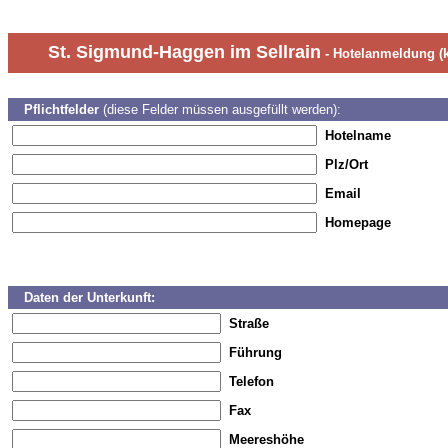
St. Sigmund-Haggen im Sellrain
- Hotelanmeldung (k
Pflichtfelder
(diese Felder müssen ausgefüllt werden):
Hotelname
Plz/Ort
Email
Homepage
Daten der Unterkunft:
Straße
Führung
Telefon
Fax
Meereshöhe