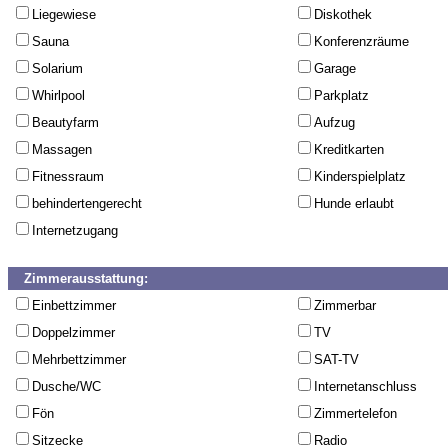
Liegewiese
Diskothek
Sauna
Konferenzräume
Solarium
Garage
Whirlpool
Parkplatz
Beautyfarm
Aufzug
Massagen
Kreditkarten
Fitnessraum
Kinderspielplatz
behindertengerecht
Hunde erlaubt
Internetzugang
Zimmerausstattung:
Einbettzimmer
Zimmerbar
Doppelzimmer
TV
Mehrbettzimmer
SAT-TV
Dusche/WC
Internetanschluss
Fön
Zimmertelefon
Sitzecke
Radio