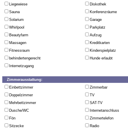
Liegewiese
Diskothek
Sauna
Konferenzräume
Solarium
Garage
Whirlpool
Parkplatz
Beautyfarm
Aufzug
Massagen
Kreditkarten
Fitnessraum
Kinderspielplatz
behindertengerecht
Hunde erlaubt
Internetzugang
Zimmerausstattung:
Einbettzimmer
Zimmerbar
Doppelzimmer
TV
Mehrbettzimmer
SAT-TV
Dusche/WC
Internetanschluss
Fön
Zimmertelefon
Sitzecke
Radio