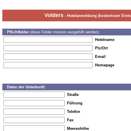
Volders
- Hotelanmeldung (kostenloser Eintr
Pflichtfelder
(diese Felder müssen ausgefüllt werden):
Hotelname
Plz/Ort
Email
Homepage
Daten der Unterkunft:
Straße
Führung
Telefon
Fax
Meereshöhe