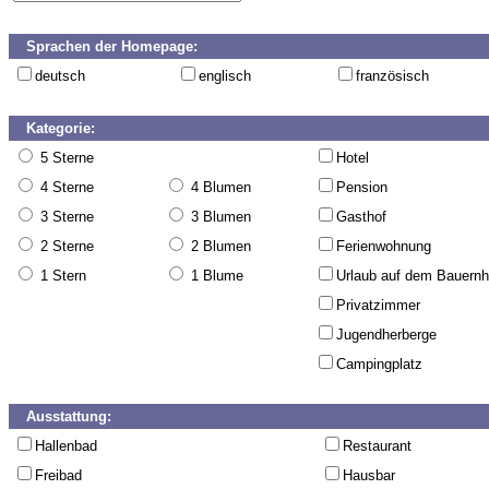
Sprachen der Homepage:
deutsch
englisch
französisch
Kategorie:
5 Sterne
Hotel
4 Sterne
4 Blumen
Pension
3 Sterne
3 Blumen
Gasthof
2 Sterne
2 Blumen
Ferienwohnung
1 Stern
1 Blume
Urlaub auf dem Bauernh
Privatzimmer
Jugendherberge
Campingplatz
Ausstattung:
Hallenbad
Restaurant
Freibad
Hausbar