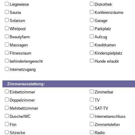
Liegewiese
Diskothek
Sauna
Konferenzräume
Solarium
Garage
Whirlpool
Parkplatz
Beautyfarm
Aufzug
Massagen
Kreditkarten
Fitnessraum
Kinderspielplatz
behindertengerecht
Hunde erlaubt
Internetzugang
Zimmerausstattung:
Einbettzimmer
Zimmerbar
Doppelzimmer
TV
Mehrbettzimmer
SAT-TV
Dusche/WC
Internetanschluss
Fön
Zimmertelefon
Sitzecke
Radio