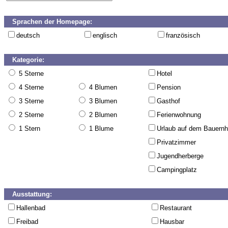
Sprachen der Homepage:
deutsch
englisch
französisch
Kategorie:
5 Sterne
Hotel
4 Sterne
4 Blumen
Pension
3 Sterne
3 Blumen
Gasthof
2 Sterne
2 Blumen
Ferienwohnung
1 Stern
1 Blume
Urlaub auf dem Bauernh
Privatzimmer
Jugendherberge
Campingplatz
Ausstattung:
Hallenbad
Restaurant
Freibad
Hausbar