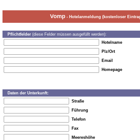
Vomp
- Hotelanmeldung (kostenloser Eintra
Pflichtfelder
(diese Felder müssen ausgefüllt werden):
Hotelname
Plz/Ort
Email
Homepage
Daten der Unterkunft:
Straße
Führung
Telefon
Fax
Meereshöhe