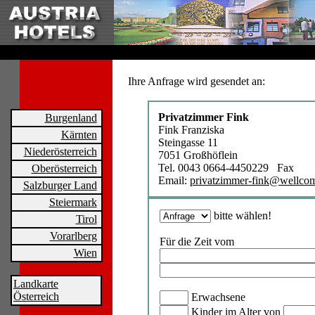
Ihre Anfrage wird gesendet an:
Privatzimmer Fink
Burgenland
Fink Franziska
Kärnten
Steingasse 11
Niederösterreich
7051 Großhöflein
Tel. 0043 0664-4450229 Fax
Oberösterreich
Email:
privatzimmer-fink@wellcom
Salzburger Land
Steiermark
bitte wählen!
Tirol
Vorarlberg
Für die Zeit vom
Wien
Landkarte
Österreich
Erwachsene
Kinder im Alter von