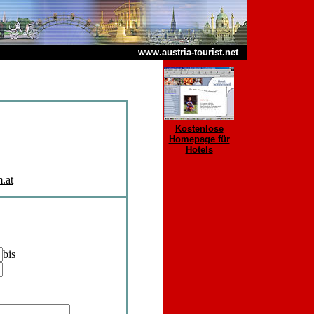
www.austria-tourist.net
Kostenlose
Homepage für
Hotels
.at
bis