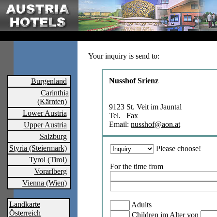
Your inquiry is send to:
Nusshof Srienz
Burgenland
Carinthia
(Kärnten)
9123 St. Veit im Jauntal
Lower Austria
Tel. Fax
Email:
nusshof@aon.at
Upper Austria
Salzburg
Styria (Steiermark)
Please choose!
Tyrol (Tirol)
For the time from
Vorarlberg
Vienna (Wien)
Landkarte
Adults
Österreich
Children im Alter von