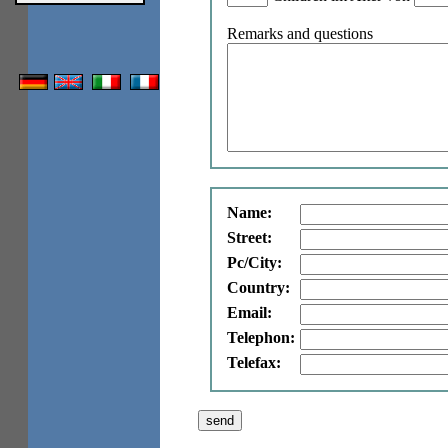
Remarks and questions
Name:
Street:
Pc/City:
Country:
Email:
Telephon:
Telefax: