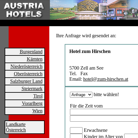
Ihre Anfrage wird gesendet an:
Hotel zum Hirschen
Burgenland
Kärnten
Niederösterreich
5700 Zell am See
Tel. Fax
Oberösterreich
Email:
hotel@zum-hirschen.at
Salzburger Land
Steiermark
bitte wählen!
Tirol
Vorarlberg
Für die Zeit vom
Wien
Landkarte
Österreich
Erwachsene
Kinder im Alter von