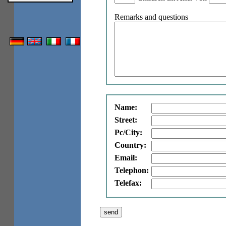
Remarks and questions
Name:
Street:
Pc/City:
Country:
Email:
Telephon:
Telefax: