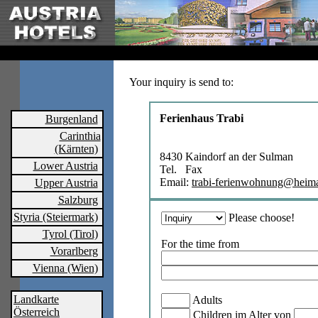
Your inquiry is send to:
Ferienhaus Trabi
Burgenland
Carinthia
(Kärnten)
8430 Kaindorf an der Sulman
Lower Austria
Tel. Fax
Email:
trabi-ferienwohnung@heima
Upper Austria
Salzburg
Styria (Steiermark)
Please choose!
Tyrol (Tirol)
For the time from
Vorarlberg
Vienna (Wien)
Landkarte
Adults
Österreich
Children im Alter von