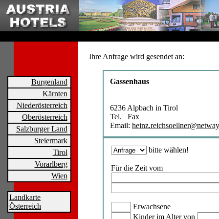
Ihre Anfrage wird gesendet an:
Gassenhaus
Burgenland
Kärnten
Niederösterreich
6236 Alpbach in Tirol
Tel. Fax
Oberösterreich
Email:
heinz.reichsoellner@netway
Salzburger Land
Steiermark
bitte wählen!
Tirol
Vorarlberg
Für die Zeit vom
Wien
Landkarte
Österreich
Erwachsene
Kinder im Alter von