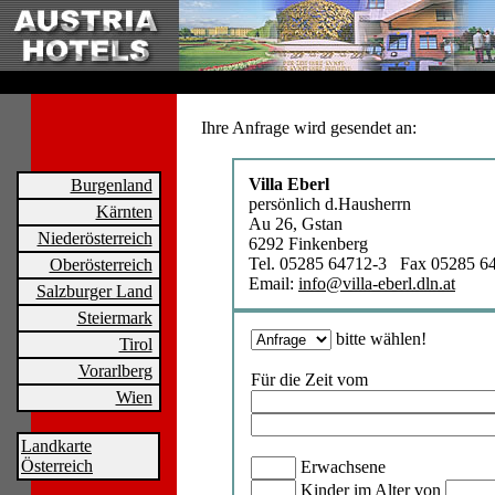
Ihre Anfrage wird gesendet an:
Villa Eberl
Burgenland
persönlich d.Hausherrn
Kärnten
Au 26, Gstan
Niederösterreich
6292 Finkenberg
Tel. 05285 64712-3 Fax 05285 6
Oberösterreich
Email:
info@villa-eberl.dln.at
Salzburger Land
Steiermark
bitte wählen!
Tirol
Vorarlberg
Für die Zeit vom
Wien
Landkarte
Österreich
Erwachsene
Kinder im Alter von