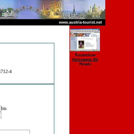
www.austria-tourist.net
Kostenlose
Homepage für
Hotels
4712-4
bis