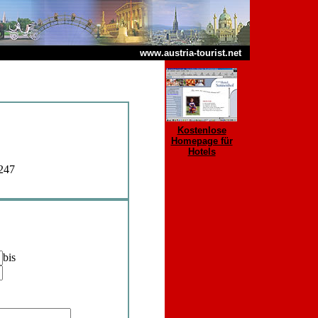
www.austria-tourist.net
Kostenlose
Homepage für
Hotels
247
bis