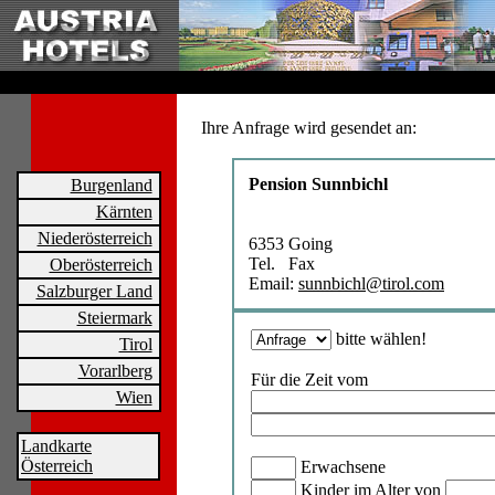
Ihre Anfrage wird gesendet an:
Pension Sunnbichl
Burgenland
Kärnten
Niederösterreich
6353 Going
Tel. Fax
Oberösterreich
Email:
sunnbichl@tirol.com
Salzburger Land
Steiermark
bitte wählen!
Tirol
Vorarlberg
Für die Zeit vom
Wien
Landkarte
Österreich
Erwachsene
Kinder im Alter von