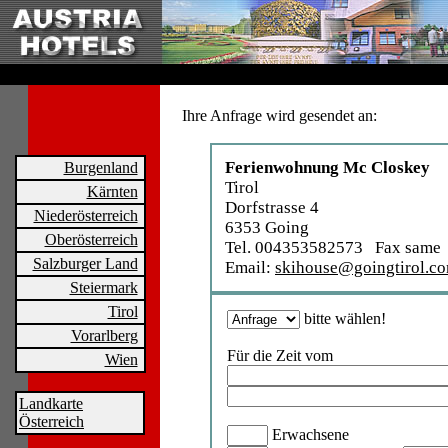
Ihre Anfrage wird gesendet an:
Ferienwohnung Mc Closkey
Burgenland
Tirol
Kärnten
Dorfstrasse 4
Niederösterreich
6353 Going
Oberösterreich
Tel. 004353582573 Fax same
Salzburger Land
Email:
skihouse@goingtirol.c
Steiermark
Tirol
bitte wählen!
Vorarlberg
Für die Zeit vom
Wien
Landkarte
Österreich
Erwachsene