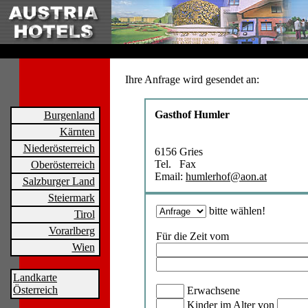
Ihre Anfrage wird gesendet an:
Gasthof Humler
Burgenland
Kärnten
Niederösterreich
6156 Gries
Tel. Fax
Oberösterreich
Email:
humlerhof@aon.at
Salzburger Land
Steiermark
bitte wählen!
Tirol
Vorarlberg
Für die Zeit vom
Wien
Landkarte
Österreich
Erwachsene
Kinder im Alter von