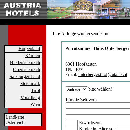
Ihre Anfrage wird gesendet an:
Privatzimmer Haus Unterberger
Burgenland
Kärnten
Niederösterreich
6361 Hopfgarten
Tel. Fax
Oberösterreich
Email:
unterberger.tirol@utanet.at
Salzburger Land
Steiermark
bitte wählen!
Tirol
Vorarlberg
Für die Zeit vom
Wien
Landkarte
Österreich
Erwachsene
Kinder im Alter von