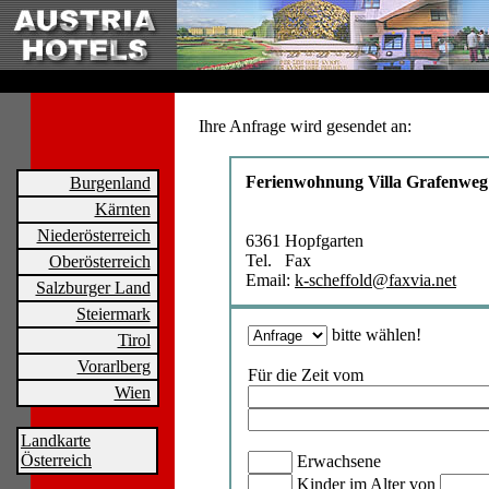
Ihre Anfrage wird gesendet an:
Ferienwohnung Villa Grafenweg
Burgenland
Kärnten
Niederösterreich
6361 Hopfgarten
Tel. Fax
Oberösterreich
Email:
k-scheffold@faxvia.net
Salzburger Land
Steiermark
bitte wählen!
Tirol
Vorarlberg
Für die Zeit vom
Wien
Landkarte
Österreich
Erwachsene
Kinder im Alter von