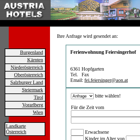
Ihre Anfrage wird gesendet an:
Ferienwohnung Feiersingerhof
Burgenland
Kärnten
Niederösterreich
6361 Hopfgarten
Tel. Fax
Oberösterreich
Email:
fei.feiersinger@aon.at
Salzburger Land
Steiermark
bitte wählen!
Tirol
Vorarlberg
Für die Zeit vom
Wien
Landkarte
Österreich
Erwachsene
Kinder im Alter von