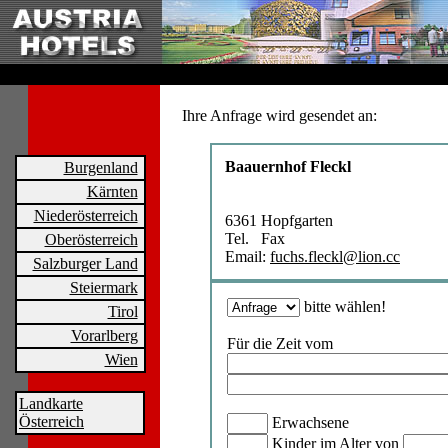
Ihre Anfrage wird gesendet an:
Baauernhof Fleckl
Burgenland
Kärnten
Niederösterreich
6361 Hopfgarten
Tel. Fax
Oberösterreich
Email:
fuchs.fleckl@lion.cc
Salzburger Land
Steiermark
bitte wählen!
Tirol
Vorarlberg
Für die Zeit vom
Wien
Landkarte
Österreich
Erwachsene
Kinder im Alter von