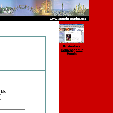
www.austria-tourist.net
Kostenlose
Homepage für
Hotels
bis