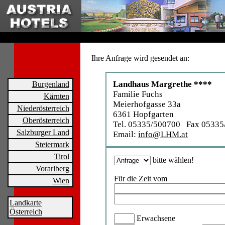
Ihre Anfrage wird gesendet an:
Landhaus Margrethe ****
Burgenland
Familie Fuchs
Kärnten
Meierhofgasse 33a
Niederösterreich
6361 Hopfgarten
Oberösterreich
Tel. 05335/500700 Fax 05335
Salzburger Land
Email:
info@LHM.at
Steiermark
Tirol
bitte wählen!
Vorarlberg
Für die Zeit vom
Wien
Landkarte
Österreich
Erwachsene