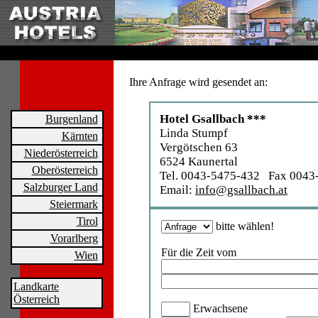
Ihre Anfrage wird gesendet an:
Hotel Gsallbach ***
Burgenland
Linda Stumpf
Kärnten
Vergötschen 63
Niederösterreich
6524 Kaunertal
Oberösterreich
Tel. 0043-5475-432 Fax 0043
Salzburger Land
Email:
info@gsallbach.at
Steiermark
Tirol
bitte wählen!
Vorarlberg
Für die Zeit vom
Wien
Landkarte
Österreich
Erwachsene