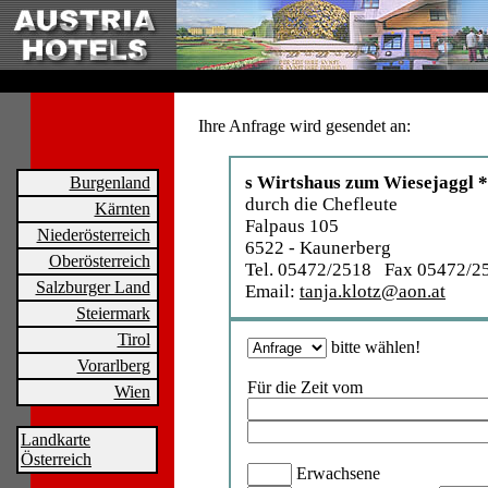
Ihre Anfrage wird gesendet an:
s Wirtshaus zum Wiesejaggl 
Burgenland
durch die Chefleute
Kärnten
Falpaus 105
Niederösterreich
6522 - Kaunerberg
Oberösterreich
Tel. 05472/2518 Fax 05472/2
Salzburger Land
Email:
tanja.klotz@aon.at
Steiermark
Tirol
bitte wählen!
Vorarlberg
Für die Zeit vom
Wien
Landkarte
Österreich
Erwachsene