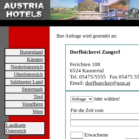
Ihre Anfrage wird gesendet an:
Dorfbäckerei Zangerl
Burgenland
Kärnten
Ferichten 108
Niederösterreich
6524 Kaunertal
Oberösterreich
Tel. 05475/5555 Fax 05475 5
Salzburger Land
Email:
dorfbaecker@aon.at
Steiermark
Tirol
bitte wählen!
Vorarlberg
Für die Zeit vom
Wien
Landkarte
Österreich
Erwachsene