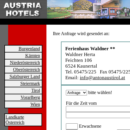
Ihre Anfrage wird gesendet an:
Ferienhaus Waldner **
Burgenland
Waldner Herta
Kärnten
Feichten 106
Niederösterreich
6524 Kaunertal
Oberösterreich
Tel. 05475/225 Fax 05475/22
Salzburger Land
Email:
info@antonaustirol.at
Steiermark
Tirol
bitte wählen!
Vorarlberg
Für die Zeit vom
Wien
Landkarte
Österreich
Erwachsene