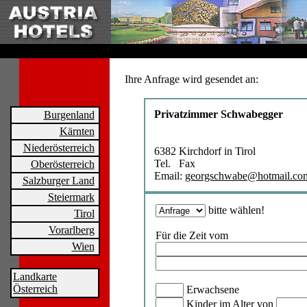
Ihre Anfrage wird gesendet an:
Privatzimmer Schwabegger
Burgenland
Kärnten
Niederösterreich
6382 Kirchdorf in Tirol
Tel. Fax
Oberösterreich
Email:
georgschwabe@hotmail.co
Salzburger Land
Steiermark
bitte wählen!
Tirol
Vorarlberg
Für die Zeit vom
Wien
Landkarte
Österreich
Erwachsene
Kinder im Alter von