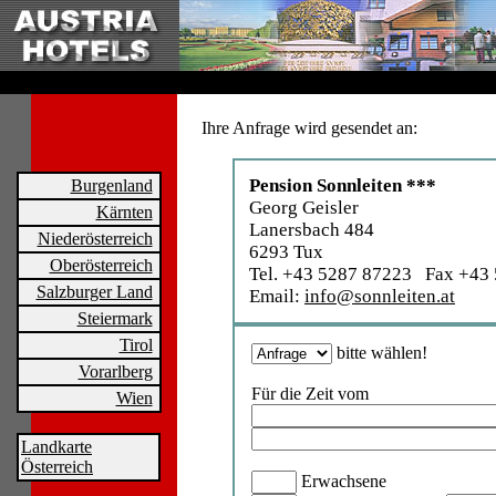
Ihre Anfrage wird gesendet an:
Pension Sonnleiten ***
Burgenland
Georg Geisler
Kärnten
Lanersbach 484
Niederösterreich
6293 Tux
Oberösterreich
Tel. +43 5287 87223 Fax +43
Salzburger Land
Email:
info@sonnleiten.at
Steiermark
Tirol
bitte wählen!
Vorarlberg
Für die Zeit vom
Wien
Landkarte
Österreich
Erwachsene