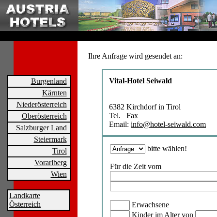
Ihre Anfrage wird gesendet an:
Vital-Hotel Seiwald
Burgenland
Kärnten
Niederösterreich
6382 Kirchdorf in Tirol
Tel. Fax
Oberösterreich
Email:
info@hotel-seiwald.com
Salzburger Land
Steiermark
bitte wählen!
Tirol
Vorarlberg
Für die Zeit vom
Wien
Landkarte
Österreich
Erwachsene
Kinder im Alter von