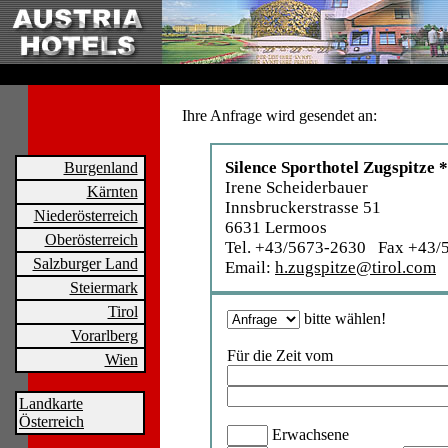
Ihre Anfrage wird gesendet an:
Silence Sporthotel Zugspitze 
Burgenland
Irene Scheiderbauer
Kärnten
Innsbruckerstrasse 51
Niederösterreich
6631 Lermoos
Oberösterreich
Tel. +43/5673-2630 Fax +43/
Salzburger Land
Email:
h.zugspitze@tirol.com
Steiermark
Tirol
bitte wählen!
Vorarlberg
Für die Zeit vom
Wien
Landkarte
Österreich
Erwachsene