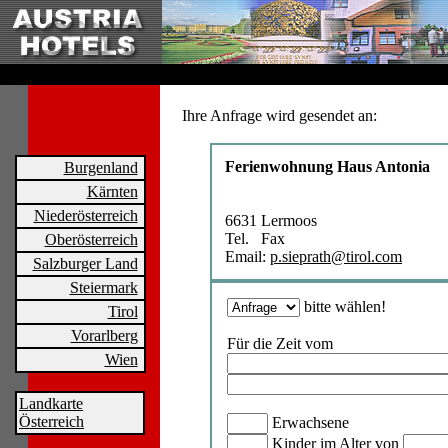
Ihre Anfrage wird gesendet an:
Ferienwohnung Haus Antonia
Burgenland
Kärnten
Niederösterreich
6631 Lermoos
Tel. Fax
Oberösterreich
Email:
p.sieprath@tirol.com
Salzburger Land
Steiermark
bitte wählen!
Tirol
Vorarlberg
Für die Zeit vom
Wien
Landkarte
Österreich
Erwachsene
Kinder im Alter von