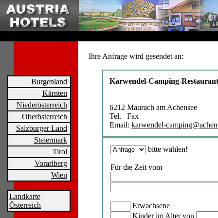
Ihre Anfrage wird gesendet an:
Karwendel-Camping-Restauran
Burgenland
Kärnten
Niederösterreich
6212 Maurach am Achensee
Tel. Fax
Oberösterreich
Email:
karwendel-camping@achense
Salzburger Land
Steiermark
bitte wählen!
Tirol
Vorarlberg
Für die Zeit vom
Wien
Landkarte
Österreich
Erwachsene
Kinder im Alter von