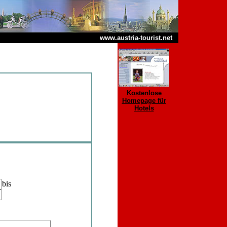
www.austria-tourist.net
Kostenlose
Homepage für
Hotels
bis