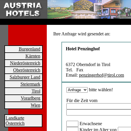
Ihre Anfrage wird gesendet an:
Hotel Penzinghof
Burgenland
Kärnten
Niederösterreich
6372 Oberndorf in Tirol
Tel. Fax
Oberösterreich
Email:
penzingerhof@tirol.com
Salzburger Land
Steiermark
bitte wählen!
Tirol
Vorarlberg
Für die Zeit vom
Wien
Landkarte
Österreich
Erwachsene
Kinder im Alter von