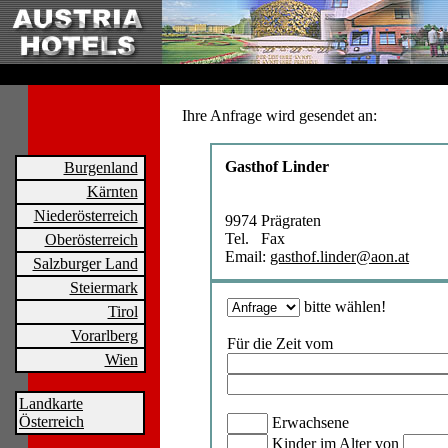
Ihre Anfrage wird gesendet an:
Gasthof Linder
Burgenland
Kärnten
Niederösterreich
9974 Prägraten
Tel. Fax
Oberösterreich
Email:
gasthof.linder@aon.at
Salzburger Land
Steiermark
bitte wählen!
Tirol
Vorarlberg
Für die Zeit vom
Wien
Landkarte
Österreich
Erwachsene
Kinder im Alter von