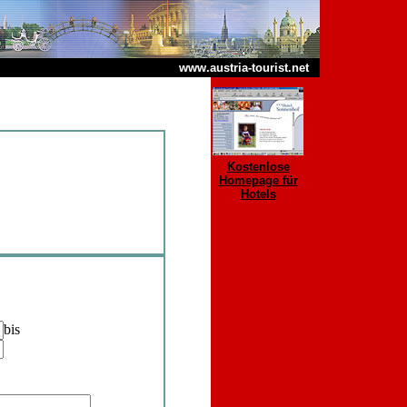
www.austria-tourist.net
Kostenlose
Homepage für
Hotels
bis