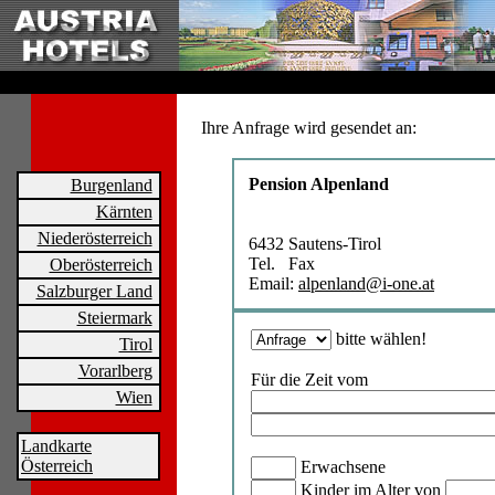
Ihre Anfrage wird gesendet an:
Pension Alpenland
Burgenland
Kärnten
Niederösterreich
6432 Sautens-Tirol
Tel. Fax
Oberösterreich
Email:
alpenland@i-one.at
Salzburger Land
Steiermark
bitte wählen!
Tirol
Vorarlberg
Für die Zeit vom
Wien
Landkarte
Österreich
Erwachsene
Kinder im Alter von