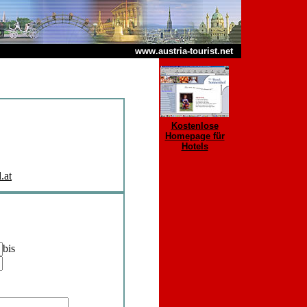
www.austria-tourist.net
Kostenlose
Homepage für
Hotels
.at
bis