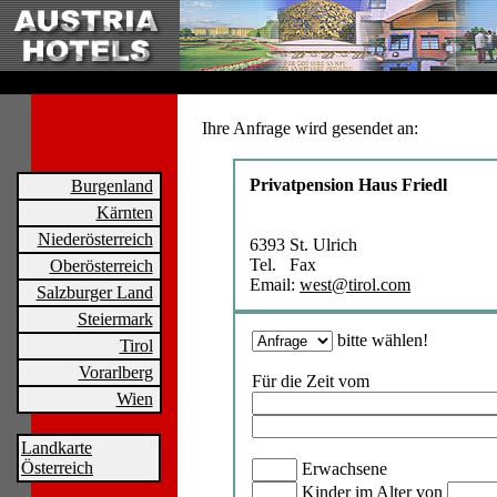
Ihre Anfrage wird gesendet an:
Privatpension Haus Friedl
Burgenland
Kärnten
Niederösterreich
6393 St. Ulrich
Tel. Fax
Oberösterreich
Email:
west@tirol.com
Salzburger Land
Steiermark
bitte wählen!
Tirol
Vorarlberg
Für die Zeit vom
Wien
Landkarte
Österreich
Erwachsene
Kinder im Alter von