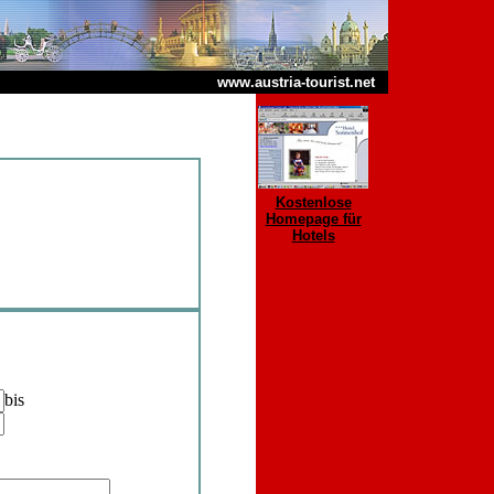
www.austria-tourist.net
Kostenlose
Homepage für
Hotels
bis