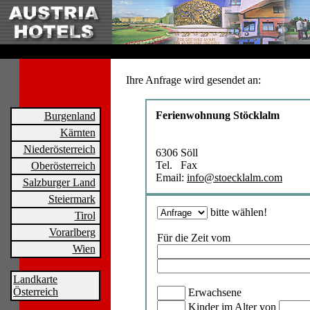
Ihre Anfrage wird gesendet an:
Ferienwohnung Stöcklalm
Burgenland
Kärnten
Niederösterreich
6306 Söll
Tel. Fax
Oberösterreich
Email:
info@stoecklalm.com
Salzburger Land
Steiermark
bitte wählen!
Tirol
Vorarlberg
Für die Zeit vom
Wien
Landkarte
Österreich
Erwachsene
Kinder im Alter von