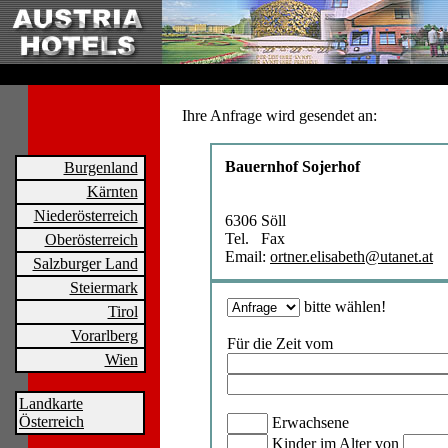
Ihre Anfrage wird gesendet an:
Bauernhof Sojerhof
Burgenland
Kärnten
Niederösterreich
6306 Söll
Tel. Fax
Oberösterreich
Email:
ortner.elisabeth@utanet.at
Salzburger Land
Steiermark
bitte wählen!
Tirol
Vorarlberg
Für die Zeit vom
Wien
Landkarte
Österreich
Erwachsene
Kinder im Alter von