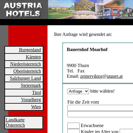
Ihre Anfrage wird gesendet an:
Bauernhof Moarhof
Burgenland
Kärnten
Niederösterreich
9900 Thurn
Tel. Fax
Oberösterreich
Email:
zeinerviktor@utanet.at
Salzburger Land
Steiermark
bitte wählen!
Tirol
Vorarlberg
Für die Zeit vom
Wien
Landkarte
Österreich
Erwachsene
Kinder im Alter von