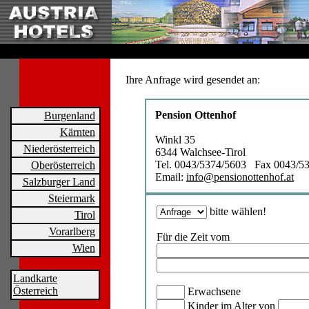
Ihre Anfrage wird gesendet an:
Pension Ottenhof
Burgenland
Kärnten
Winkl 35
Niederösterreich
6344 Walchsee-Tirol
Tel. 0043/5374/5603 Fax 0043/5
Oberösterreich
Email:
info@pensionottenhof.at
Salzburger Land
Steiermark
bitte wählen!
Tirol
Vorarlberg
Für die Zeit vom
Wien
Landkarte
Österreich
Erwachsene
Kinder im Alter von