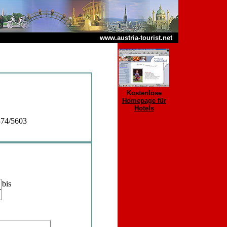
www.austria-tourist.net
Kostenlose
Homepage für
Hotels
374/5603
bis