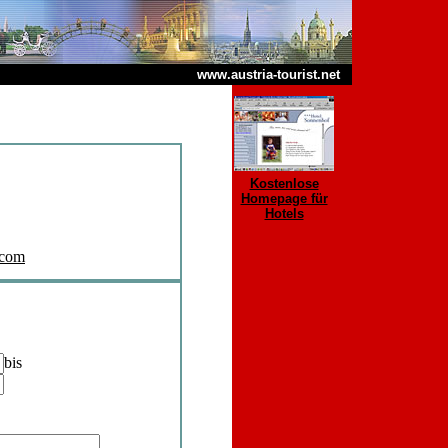
www.austria-tourist.net
Kostenlose
Homepage für
Hotels
.com
bis