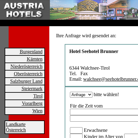
Ihre Anfrage wird gesendet an:
Hotel Seehotel Brunner
Burgenland
Kärnten
Niederösterreich
6344 Walchsee-Tirol
Tel. Fax
Oberösterreich
Email:
walchsee@seehotelbrunner
Salzburger Land
Steiermark
bitte wählen!
Tirol
Vorarlberg
Für die Zeit vom
Wien
Landkarte
Österreich
Erwachsene
Kinder im Alter von