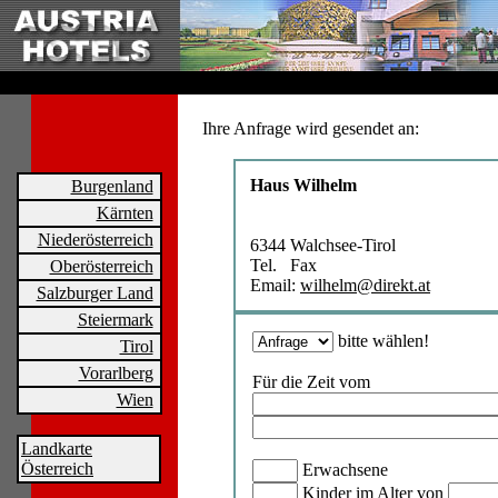
Ihre Anfrage wird gesendet an:
Haus Wilhelm
Burgenland
Kärnten
Niederösterreich
6344 Walchsee-Tirol
Tel. Fax
Oberösterreich
Email:
wilhelm@direkt.at
Salzburger Land
Steiermark
bitte wählen!
Tirol
Vorarlberg
Für die Zeit vom
Wien
Landkarte
Österreich
Erwachsene
Kinder im Alter von