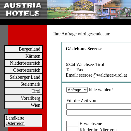
Ihre Anfrage wird gesendet an:
Gästehaus Seerose
Burgenland
Kärnten
Niederösterreich
6344 Walchsee-Tirol
Tel. Fax
Oberösterreich
Email:
seerose@walchsee-tirol.at
Salzburger Land
Steiermark
bitte wählen!
Tirol
Vorarlberg
Für die Zeit vom
Wien
Landkarte
Österreich
Erwachsene
Kinder im Alter von