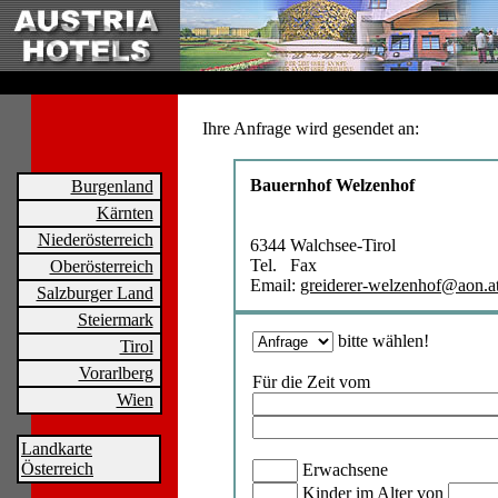
Ihre Anfrage wird gesendet an:
Bauernhof Welzenhof
Burgenland
Kärnten
Niederösterreich
6344 Walchsee-Tirol
Tel. Fax
Oberösterreich
Email:
greiderer-welzenhof@aon.a
Salzburger Land
Steiermark
bitte wählen!
Tirol
Vorarlberg
Für die Zeit vom
Wien
Landkarte
Österreich
Erwachsene
Kinder im Alter von