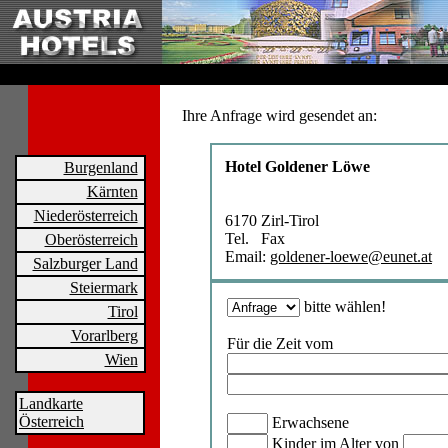
Ihre Anfrage wird gesendet an:
Hotel Goldener Löwe
Burgenland
Kärnten
Niederösterreich
6170 Zirl-Tirol
Tel. Fax
Oberösterreich
Email:
goldener-loewe@eunet.at
Salzburger Land
Steiermark
bitte wählen!
Tirol
Vorarlberg
Für die Zeit vom
Wien
Landkarte
Österreich
Erwachsene
Kinder im Alter von