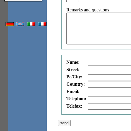
Remarks and questions
Name:
Street:
Pc/City:
Country:
Email:
Telephon:
Telefax: