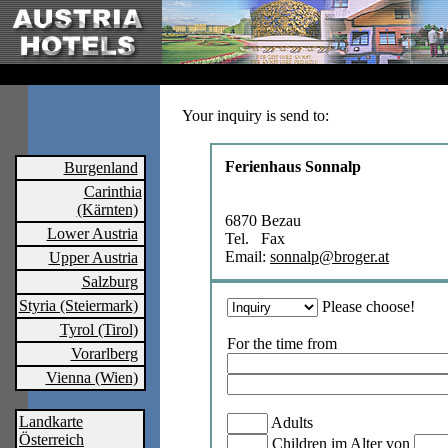
Your inquiry is send to:
Ferienhaus Sonnalp
Burgenland
Carinthia
(Kärnten)
6870 Bezau
Lower Austria
Tel. Fax
Email:
sonnalp@broger.at
Upper Austria
Salzburg
Styria (Steiermark)
Please choose!
Tyrol (Tirol)
For the time from
Vorarlberg
Vienna (Wien)
Landkarte
Adults
Österreich
Children im Alter von