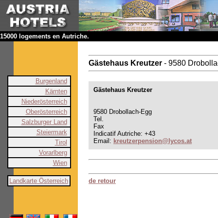
15000 logements en Autriche.
Gästehaus Kreutzer
- 9580 Droboll
Burgenland
Gästehaus Kreutzer
Kärnten
Niederösterreich
Oberösterreich
9580 Drobollach-Egg
Tel.
Salzburger Land
Fax
Steiermark
Indicatif Autriche: +43
Email:
kreutzerpension@lycos.at
Tirol
Vorarlberg
Wien
Landkarte Österreich
de retour