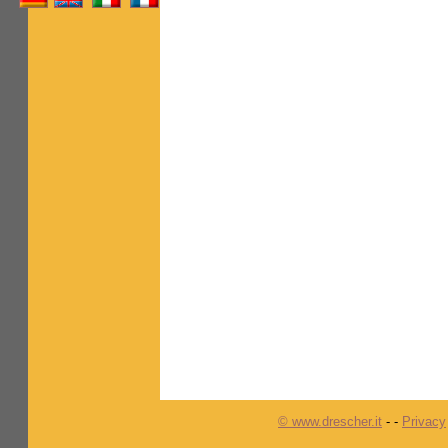
© www.drescher.it
-
-
Privacy