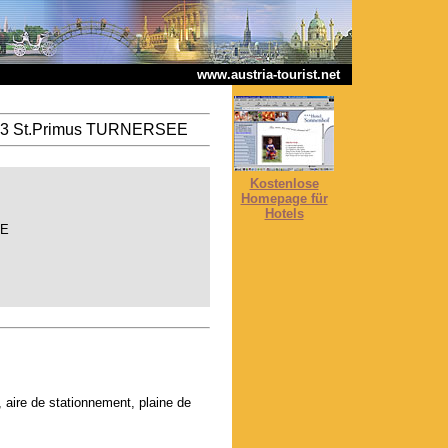
www.austria-tourist.net
123 St.Primus TURNERSEE
Kostenlose
Homepage für
Hotels
EE
, aire de stationnement, plaine de