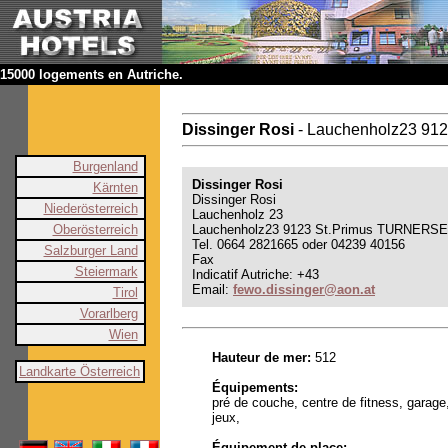
15000 logements en Autriche.
Dissinger Rosi
- Lauchenholz23 9
Burgenland
Dissinger Rosi
Kärnten
Dissinger Rosi
Niederösterreich
Lauchenholz 23
Oberösterreich
Lauchenholz23 9123 St.Primus TURNERS
Tel. 0664 2821665 oder 04239 40156
Salzburger Land
Fax
Steiermark
Indicatif Autriche: +43
Email:
fewo.dissinger@aon.at
Tirol
Vorarlberg
Wien
Hauteur de mer:
512
Landkarte Österreich
Équipements:
pré de couche, centre de fitness, garage
jeux,
Équipement de place: