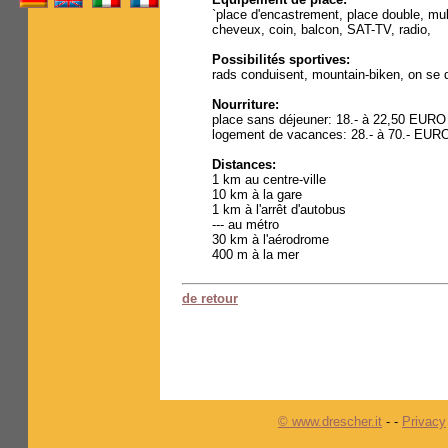
`place d'encastrement, place double, mu
cheveux, coin, balcon, SAT-TV, radio,
Possibilités sportives:
rads conduisent, mountain-biken, on se d
Nourriture:
place sans déjeuner: 18.- à 22,50 EURO
logement de vacances: 28.- à 70.- EUR
Distances:
1 km au centre-ville
10 km à la gare
1 km à l'arrêt d'autobus
--- au métro
30 km à l'aérodrome
400 m à la mer
de retour
© www.drescher.it
-
-
Privacy