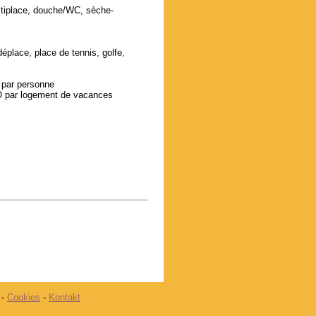
ltiplace, douche/WC, sèche-
éplace, place de tennis, golfe,
 par personne
O par logement de vacances
-
Cookies
-
Kontakt